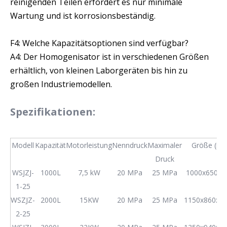
reinigenden Teilen erfordert es nur minimale
Wartung und ist korrosionsbeständig.
F4: Welche Kapazitätsoptionen sind verfügbar?
A4: Der Homogenisator ist in verschiedenen Größen
erhältlich, von kleinen Laborgeräten bis hin zu
großen Industriemodellen.
Spezifikationen:
Modell
Kapazität
Motorleistung
Nenndruck
Maximaler
Größe (m
Druck
WSJZJ-
1000L
7,5 kW
20 MPa
25 MPa
1000x650x9
1-25
WSZJZ-
2000L
15KW
20 MPa
25 MPa
1150x860x1
2-25