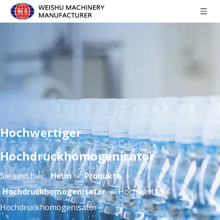
Hochwertiger
Hochdruckhomogenisator
Sie sind hier:
Heim
»
Produkte
»
Hochdruckhomogenisator
»
Hochwertiger
Hochdruckhomogenisator