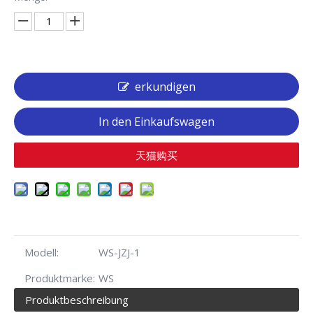
erkundigen
In den Einkaufswagen
天猫购买
Modell:
WS-JZJ-1
Produktmarke:
WS
Produktbeschreibung