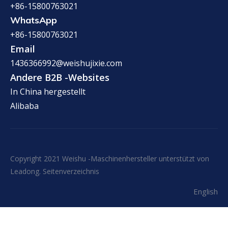
+86-15800763021
WhatsApp
+86-15800763021
Email
1436366992@weishujixie.com
Andere B2B -Websites
In China hergestellt
Alibaba
Copyright 2021 Weishu -Maschinenhersteller unterstützt von
Leadong
.
Seitenverzeichnis
English
Email