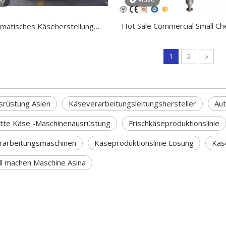
eo
Hot Sale Commercial Small Ch
matisches Käseherstellung
Machine Pasteurizer
aschine Turnkey Project
1
2
»
srüstung Asien
Käseverarbeitungsleitungshersteller
Aut
tte Käse -Maschinenausrüstung
Frischkäseproduktionslinie
rarbeitungsmaschinen
Käseproduktionslinie Lösung
Käs
l machen Maschine Asina