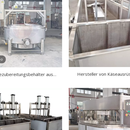
eo
Hersteller von Käseausrü
ezubereitungsbehälter aus
Edelstahl 304