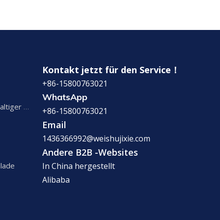
Kontakt jetzt für den Service！
+86-15800763021
WhatsApp
Produktionslinie kohlensäurehaltiger Getränke
+86-15800763021
Email
1436366992@weishujixie.com
Andere B2B -Websites
elade
In China hergestellt
Alibaba