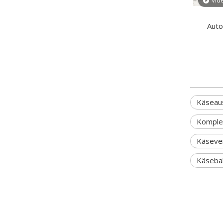
Vid
Auto
M
Käseau
Komple
Käseve
Käsebal