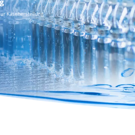
g
ur Käseherstellung