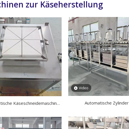
hinen zur Käseherstellung
Video
Automatische Zylinder
tische Käseschneidemaschine
Käsepressmaschine
t pneumatischem Kolben