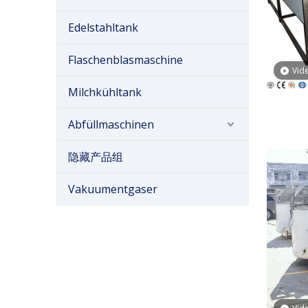
Edelstahltank
Flaschenblasmaschine
Vid
Milchkühltank
Abfüllmaschinen
K
隐藏产品组
Vakuumentgaser