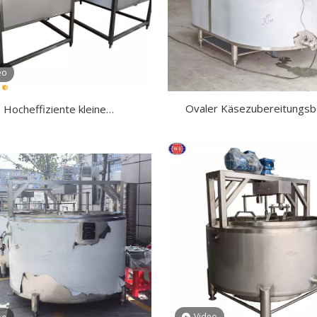
eo
Ovaler Käsezubereitungsb
Hocheffiziente kleine
äseherstellungsmaschine
Video