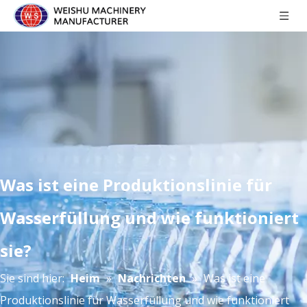
Was ist eine Produktionslinie für
Wasserfüllung und wie funktioniert
sie?
Sie sind hier:
Heim
»
Nachrichten
»
Was ist eine
Produktionslinie für Wasserfüllung und wie funktioniert