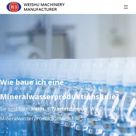
Wie baue ich eine
Mineralwasserproduktionslinie?
Sie sind hier:
Heim
»
Nachrichten
»
Wie baue ich eine
Mineralwasserproduktionslinie?