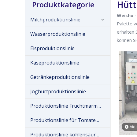
Hütt
Produktkategorie
Weishu -
Milchproduktionslinie
Palette 
erhalten 
Wasserproduktionslinie
können Si
Eisproduktionslinie
Käseproduktionslinie
Getränkeproduktionslinie
Joghurtproduktionslinie
Produktionslinie Fruchtmarmelade
Produktionslinie für Tomatenmark
Vid
Produktionslinie kohlensäurehaltiger Getränke