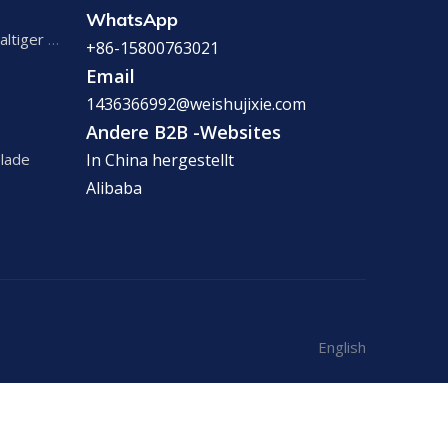
WhatsApp
Produktionslinie kohlensäurehaltiger Getränke
+86-15800763021
Email
1436366992@weishujixie.com
Andere B2B -Websites
elade
In China hergestellt
Alibaba
English