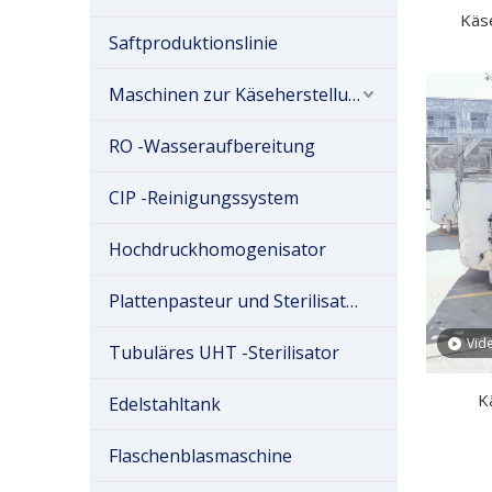
Käs
Saftproduktionslinie
Maschinen zur Käseherstellung
RO -Wasseraufbereitung
CIP -Reinigungssystem
Hochdruckhomogenisator
Plattenpasteur und Sterilisator
Vid
Tubuläres UHT -Sterilisator
K
Edelstahltank
Flaschenblasmaschine