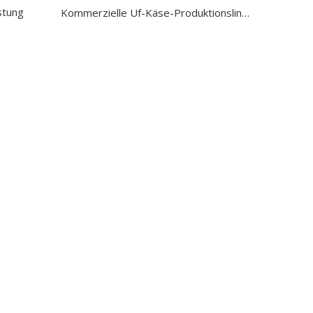
stung
Kommerzielle Uf-Käse-Produktionslinie
aus China