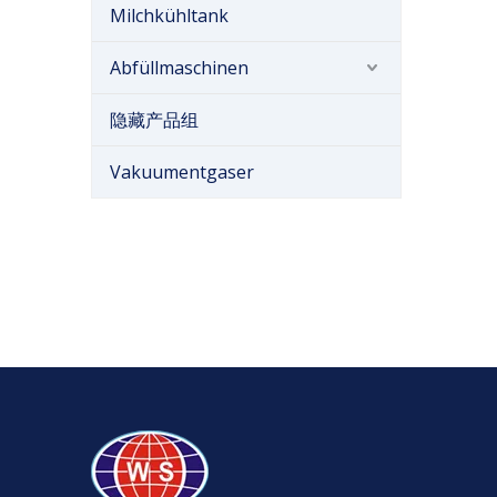
Milchkühltank
Abfüllmaschinen
隐藏产品组
Vakuumentgaser