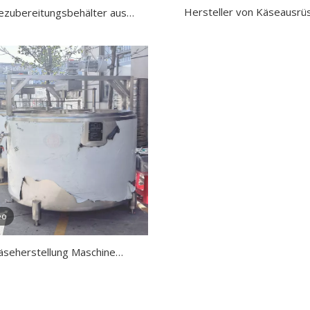
Hersteller von Käseausrü
ezubereitungsbehälter aus
Edelstahl 304
eo
äseherstellung Maschine
Käseproduktionslinie